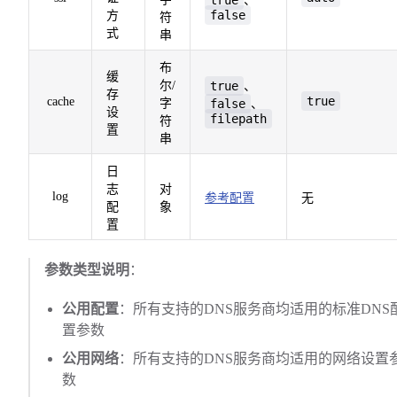
、
false
方
符
式
串
布
缓
尔/
true
、
存
true
cache
字
false
、
设
filepath
符
置
串
日
志
对
log
参考配置
无
配
象
置
参数类型说明
：
公用配置
：所有支持的DNS服务商均适用的标准DNS
置参数
公用网络
：所有支持的DNS服务商均适用的网络设置
数