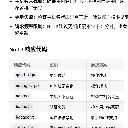
主机名未找到
：确保主机名已在 No-IP 控制面板中创建
配置拼写无误
更新失败
：检查主机名状态是否正常，确认账户权限足
请求频率限制
：No-IP 建议更新间隔不少于 5 分钟，避
繁更新
No-IP 响应代码
响应代码
说明
解决方案
good <ip>
更新成功
操作成功
nochg <ip>
IP地址无变化
操作成功
nohost
主机名不存在
检查主机名设置
badauth
认证失败
检查用户名密码
badagent
客户端被禁用
联系No-IP支持
!donator