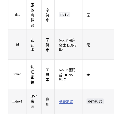
10
服
务
字
noip
dns
商
符
无
11
标
串
识
字
认
No-IP 用户
id
符
无
证
名或 DDNS
ID
ID
串
认
字
No-IP 密码
证
token
符
无
或 DDNS
密
KEY
串
钥
IPv4
数
default
index4
来
参考配置
组
源