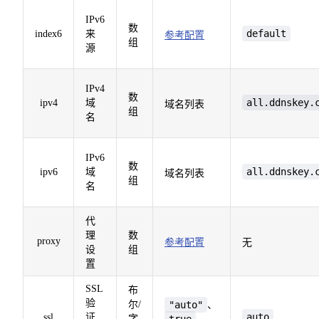
IPv6
数
default
index6
来
参考配置
组
源
IPv4
数
all.ddnskey.
ipv4
域
域名列表
组
名
IPv6
数
all.ddnskey.
ipv6
域
域名列表
组
名
代
理
数
proxy
参考配置
无
设
组
置
SSL
布
验
尔/
"auto"
、
auto
ssl
证
字
true