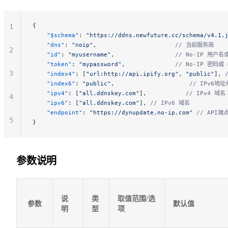
{
1
    "$schema"
: 
"https://ddns.newfuture.cc/schema/v4.1.
    "dns"
: 
"noip"
,                      
// 当前服务商
2
    "id"
: 
"myusername"
,                 
// No-IP 用户名或
    "token"
: 
"mypassword"
,              
// No-IP 密码或 
3
    "index4"
: [
"url:http://api.ipify.org"
, 
"public"
], 
    "index6"
: 
"public"
,                     
// IPv6地
    "ipv4"
: [
"all.ddnskey.com"
],           
// IPv4 域名
4
    "ipv6"
: [
"all.ddnskey.com"
], 
// IPv6 域名
    "endpoint"
: 
"https://dynupdate.no-ip.com"
 // API端
5
}
6
参数说明
7
8
说
类
取值范围/选
参数
默认值
明
型
项
9