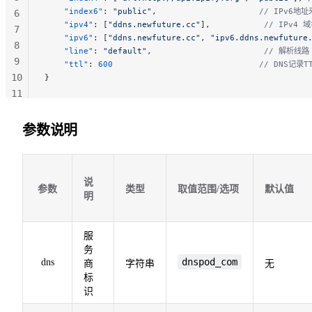
    "index6"
: 
"public"
,                     
// IPv6地
6
    "ipv4"
: [
"ddns.newfuture.cc"
],           
// IPv4 
7
    "ipv6"
: [
"ddns.newfuture.cc"
, 
"ipv6.ddns.newfuture
8
    "line"
: 
"default"
,                       
// 解析线路
9
    "ttl"
: 
600
                              // DNS记录
10
}
11
12
参数说明
说
参数
类型
取值范围/选项
默认值
明
服
务
dnspod_com
dns
商
字符串
无
标
识