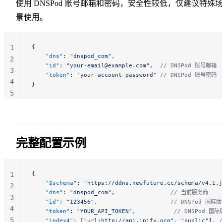
使用 DNSPod 账号邮箱和密码，安全性较低，仅建议特殊
景使用。
{
1
    "dns"
: 
"dnspod_com"
,
2
    "id"
: 
"your-email@example.com"
,  
// DNSPod 账号邮箱
3
    "token"
: 
"your-account-password"
 // DNSPod 账号密码
4
}
5
完整配置示例
{
1
    "$schema"
: 
"https://ddns.newfuture.cc/schema/v4.1.
2
    "dns"
: 
"dnspod_com"
,                
// 当前服务商
3
    "id"
: 
"123456"
,                     
// DNSPod 国际版
4
    "token"
: 
"YOUR_API_TOKEN"
,           
// DNSPod 国际版
5
    "index4"
: [
"url:http://api.ipify.org"
, 
"public"
], 