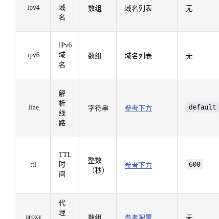
ipv4
域
数组
域名列表
无
名
IPv6
ipv6
域
数组
域名列表
无
名
解
析
default
line
字符串
参考下方
线
路
TTL
整数
600
ttl
时
参考下方
（秒）
间
代
理
proxy
数组
参考配置
无