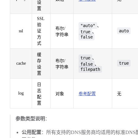
设
置
SSL
验
"auto"
、
布尔/
auto
ssl
证
true
、
字符串
false
方
式
缓
true
、
存
布尔/
true
cache
false
、
设
字符串
filepath
置
日
志
log
对象
参考配置
无
配
置
参数类型说明
：
公用配置
：所有支持的DNS服务商均适用的标准DNS