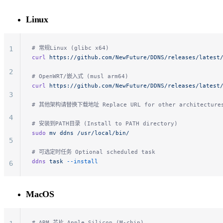
Linux
# 常规Linux (glibc x64)
1
curl
 https://github.com/NewFuture/DDNS/releases/latest
2
# OpenWRT/嵌入式 (musl arm64)
curl
 https://github.com/NewFuture/DDNS/releases/latest
3
# 其他架构请替换下载地址 Replace URL for other architecture
4
# 安装到PATH目录 (Install to PATH directory)
sudo
 mv
 ddns
 /usr/local/bin/
5
# 可选定时任务 Optional scheduled task
ddns
 task
 --install
6
7
MacOS
8
# ARM 芯片 Apple Silicon (M-chip)