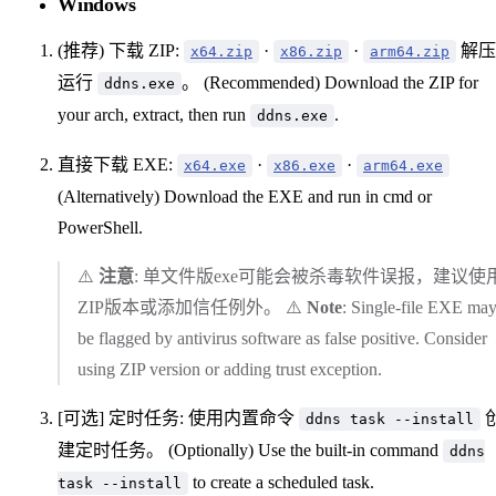
Windows
(推荐) 下载 ZIP:
·
·
解压
x64.zip
x86.zip
arm64.zip
运行
。 (Recommended) Download the ZIP for
ddns.exe
your arch, extract, then run
.
ddns.exe
直接下载 EXE:
·
·
x64.exe
x86.exe
arm64.exe
(Alternatively) Download the EXE and run in cmd or
PowerShell.
⚠️
注意
: 单文件版exe可能会被杀毒软件误报，建议使
ZIP版本或添加信任例外。 ⚠️
Note
: Single-file EXE ma
be flagged by antivirus software as false positive. Consider
using ZIP version or adding trust exception.
[可选] 定时任务: 使用内置命令
ddns task --install
建定时任务。 (Optionally) Use the built-in command
ddns
to create a scheduled task.
task --install