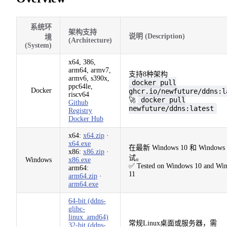
系统环
架构支持
说明 (Description)
境
(Architecture)
(System)
x64, 386,
arm64, armv7,
支持8种架构
armv6, s390x,
docker pull
ppc64le,
Docker
ghcr.io/newfuture/ddns:l
riscv64
docker pull
🚀
Github
newfuture/ddns:latest
Registry
Docker Hub
x64:
x64.zip
·
x64.exe
在最新 Windows 10 和 Windows 
x86:
x86.zip
·
试。
Windows
x86.exe
✅ Tested on Windows 10 and Wi
arm64:
11
arm64.zip
·
arm64.exe
64-bit (ddns-
glibc-
linux_amd64)
常规Linux桌面或服务器，需
32-bit (ddns-