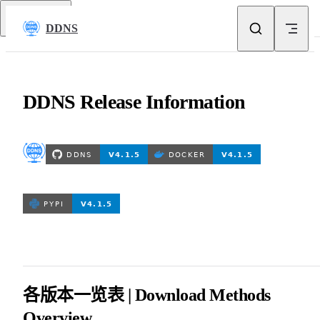
Skip to content
返回顶部
DDNS
DDNS Release Information
各版本一览表 | Download Methods
Overview