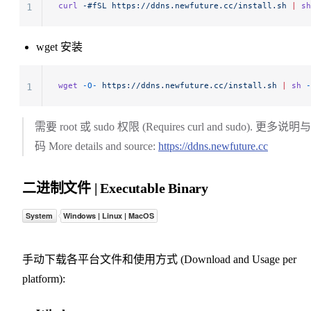
curl
 -#fSL
 https://ddns.newfuture.cc/install.sh
 |
 sh
1
wget 安装
wget
 -O-
 https://ddns.newfuture.cc/install.sh
 |
 sh
 -
1
需要 root 或 sudo 权限 (Requires curl and sudo). 更多说明
码 More details and source:
https://ddns.newfuture.cc
二进制文件 | Executable Binary
手动下载各平台文件和使用方式 (Download and Usage per
platform):