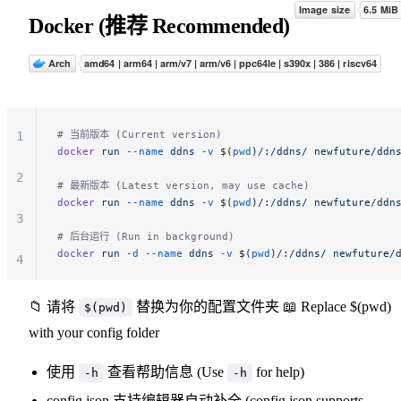
Docker (推荐 Recommended)
# 当前版本 (Current version)
1
docker
 run
 --name
 ddns
 -v
 $(
pwd
)
/:/ddns/
 newfuture/ddn
2
# 最新版本 (Latest version, may use cache)
docker
 run
 --name
 ddns
 -v
 $(
pwd
)
/:/ddns/
 newfuture/ddn
3
# 后台运行 (Run in background)
docker
 run
 -d
 --name
 ddns
 -v
 $(
pwd
)
/:/ddns/
 newfuture/
4
5
📁 请将
替换为你的配置文件夹 📖 Replace $(pwd)
$(pwd)
with your config folder
6
使用
查看帮助信息 (Use
for help)
-h
-h
7
config.json 支持编辑器自动补全 (config.json supports