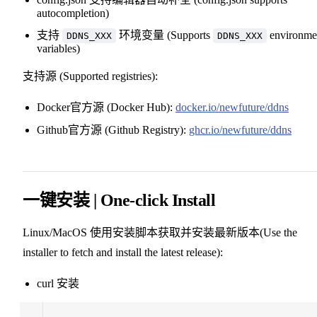
autocompletion)
8
支持
环境变量 (Supports
environme
DDNS_XXX
DDNS_XXX
variables)
支持源 (Supported registries):
Docker官方源 (Docker Hub):
docker.io/newfuture/ddns
Github官方源 (Github Registry):
ghcr.io/newfuture/ddns
一键安装 | One-click Install
Linux/MacOS 使用安装脚本获取并安装最新版本(Use the
installer to fetch and install the latest release):
curl 安装