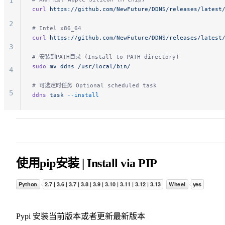
1
9
curl
 https://github.com/NewFuture/DDNS/releases/latest
2
# Intel x86_64
10
curl
 https://github.com/NewFuture/DDNS/releases/latest
3
11
# 安装到PATH目录 (Install to PATH directory)
sudo
 mv
 ddns
 /usr/local/bin/
4
12
# 可选定时任务 Optional scheduled task
5
ddns
 task
 --install
13
6
7
使用pip安装 | Install via PIP
8
9
10
Pypi 安装当前版本或者更新最新版本