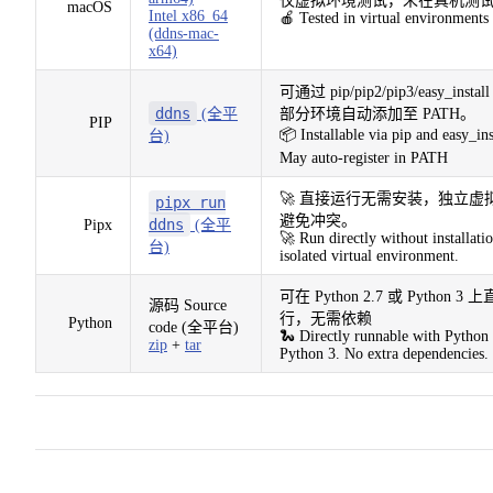
仅虚拟环境测试，未在真机测
macOS
Intel x86_64
🍎 Tested in virtual environments
(ddns-mac-
x64)
可通过 pip/pip2/pip3/easy_inst
ddns
(全平
部分环境自动添加至 PATH。
PIP
📦 Installable via pip and easy_ins
台)
May auto-register in PATH
🚀 直接运行无需安装，独立虚
pipx run
避免冲突。
ddns
Pipx
(全平
🚀 Run directly without installatio
台)
isolated virtual environment.
可在 Python 2.7 或 Python 3
源码 Source
行，无需依赖
Python
code (全平台)
🐍 Directly runnable with Python 
zip
+
tar
Python 3. No extra dependencies.