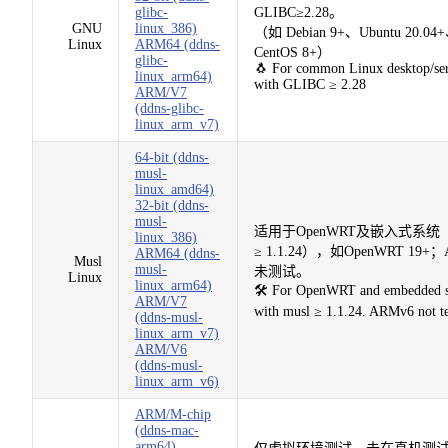
glibc-
GLIBC≥2.28。
GNU
linux_386)
（如 Debian 9+、Ubuntu 20.04
Linux
ARM64 (ddns-
CentOS 8+）
glibc-
🐧 For common Linux desktop/se
linux_arm64)
with GLIBC ≥ 2.28
ARM/V7
(ddns-glibc-
linux_arm_v7)
64-bit (ddns-
musl-
linux_amd64)
32-bit (ddns-
musl-
适用于OpenWRT及嵌入式系统（
linux_386)
≥ 1.1.24），如OpenWRT 19+；
ARM64 (ddns-
Musl
musl-
未测试。
Linux
linux_arm64)
🛠️ For OpenWRT and embedded 
ARM/V7
with musl ≥ 1.1.24. ARMv6 not te
(ddns-musl-
linux_arm_v7)
ARM/V6
(ddns-musl-
linux_arm_v6)
ARM/M-chip
(ddns-mac-
arm64)